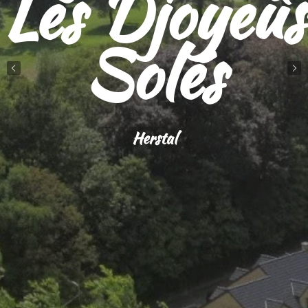
Lès Djoyeûs
Solés
Herstal