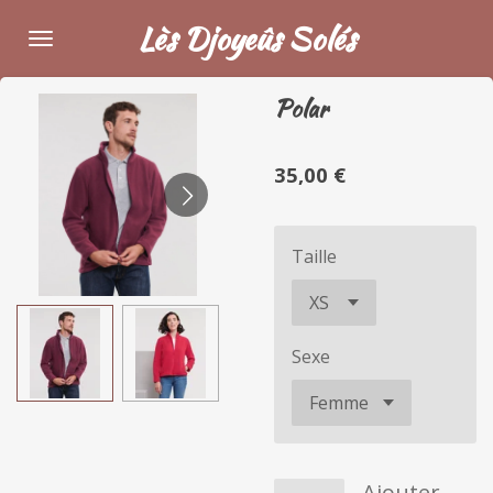
Passer
Lès Djoyeûs Solés
au
contenu
Polar
principal
35,00 €
Taille
Sexe
Ajouter