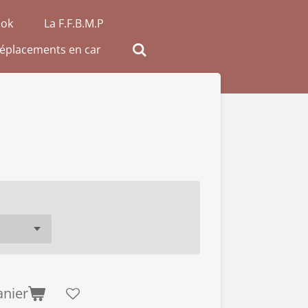
ook
La F.F.B.M.P
éplacements en car
anier