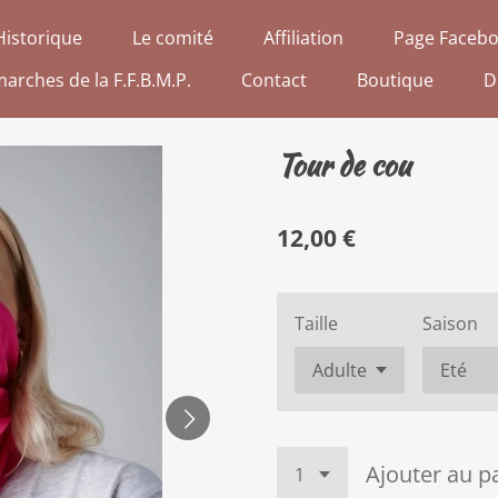
Historique
Le comité
Affiliation
Page Faceb
arches de la F.F.B.M.P.
Contact
Boutique
D
Tour de cou
12,00 €
Taille
Saison
Ajouter au p